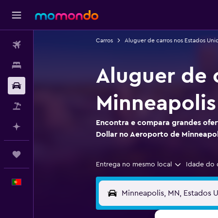
Carros
Aluguer de carros nos Estados Uni
Voos
Alojamentos
Aluguer de 
Carros
Minneapolis
Pacotes
Encontra e compara grandes ofert
Faz planos com IA
Dollar no Aeroporto de Minneapoli
Trips
Entrega no mesmo local
Idade do 
Português