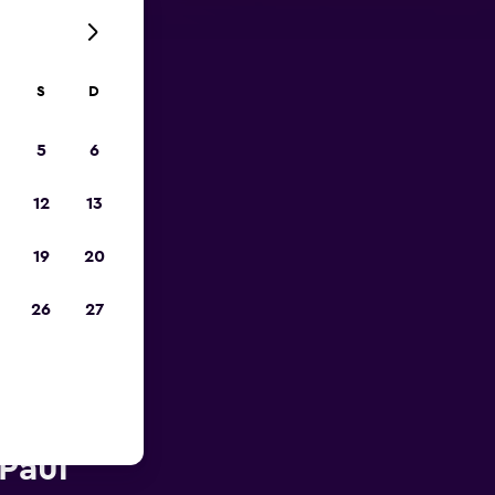
S
D
opa
5
6
12
13
19
20
26
27
rto do
Paul