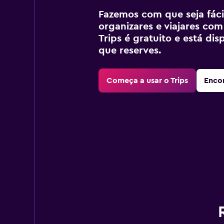
Fazemos com que seja fácil
organizares e viajares com
Trips é gratuito e está di
que reserves.
Começa a usar o Trips
Encon