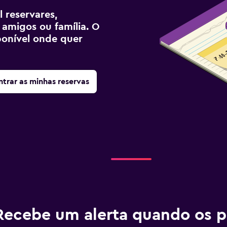
 reservares,
 amigos ou família. O
sponível onde quer
trar as minhas reservas
Recebe um alerta quando os p