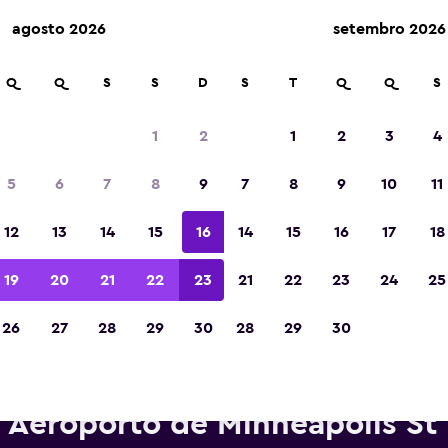
agosto 2026
setembro 2026
Q
Q
S
S
D
S
T
Q
Q
S
Eleita a melhor aplicação de viagens da Eur
de 2023
1
2
1
2
3
4
5
6
7
8
9
7
8
9
10
11
12
13
14
15
16
14
15
16
17
18
19
20
21
22
23
21
22
23
24
25
26
27
28
29
30
28
29
30
arros para alugar da Dollar pe
Aeroporto de Minneapolis St 