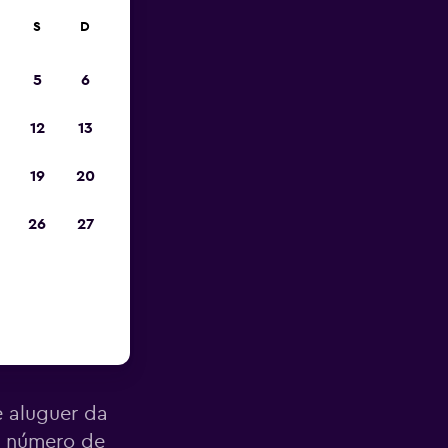
S
D
opa
5
6
12
13
19
20
26
27
rto do
 aluguer da
e número de