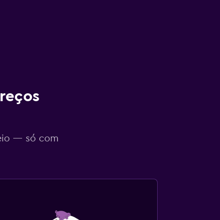
reços
eio — só com