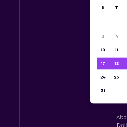
S
T
3
4
10
11
17
18
24
25
31
C
Aba
Dol