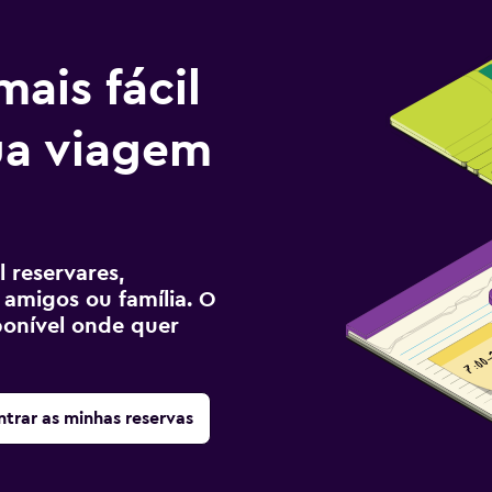
ais fácil
tua viagem
 reservares,
 amigos ou família. O
sponível onde quer
trar as minhas reservas