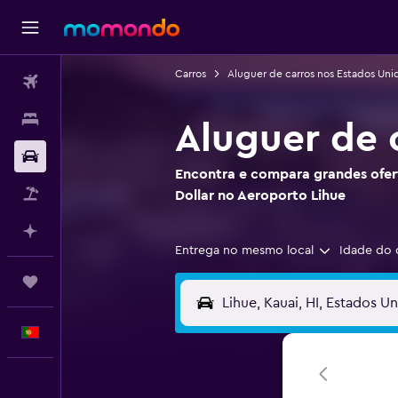
Carros
Aluguer de carros nos Estados Uni
Voos
Alojamentos
Aluguer de 
Carros
Encontra e compara grandes ofert
Pacotes
Dollar no Aeroporto Lihue
Faz planos com IA
Entrega no mesmo local
Idade do 
Trips
Português