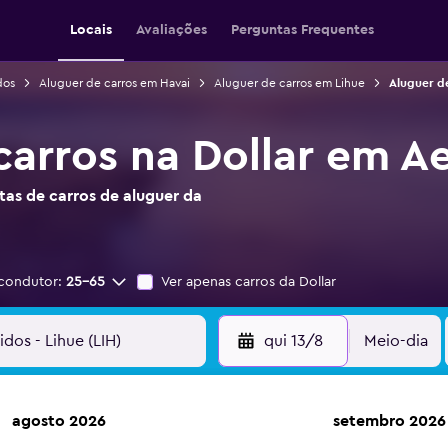
Locais
Avaliações
Perguntas Frequentes
dos
Aluguer de carros em Havai
Aluguer de carros em Lihue
Aluguer d
carros na Dollar em A
as de carros de aluguer da
condutor:
25-65
Ver apenas carros da Dollar
qui 13/8
Meio-dia
agosto 2026
setembro 2026