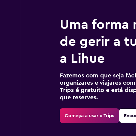
Uma forma m
de gerir a 
a Lihue
Fazemos com que seja fácil
organizares e viajares com
Trips é gratuito e está di
que reserves.
Começa a usar o Trips
Encon