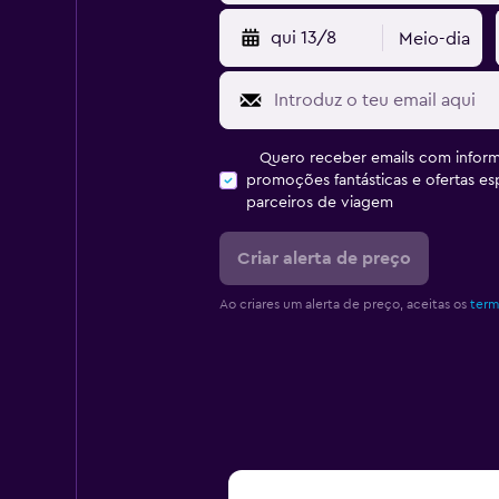
qui 13/8
Meio-dia
Quero receber emails com inform
promoções fantásticas e ofertas e
parceiros de viagem
Criar alerta de preço
Ao criares um alerta de preço, aceitas os
term