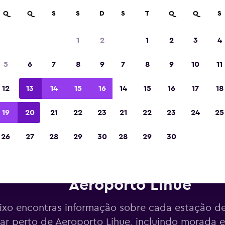
Q
Q
S
S
D
S
T
Q
Q
S
Eleita a melhor aplicação de viagens da Eur
de 2023
1
2
1
2
3
4
5
6
7
8
9
7
8
9
10
11
12
13
14
15
16
14
15
16
17
18
19
20
21
22
23
21
22
23
24
25
26
27
28
29
30
28
29
30
arros para alugar da Dollar pe
Aeroporto Lihue
ixo encontras informação sobre cada estação de
lar perto de Aeroporto Lihue, incluindo morada 