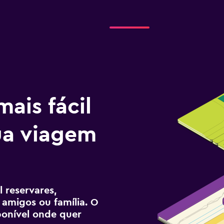
ais fácil
tua viagem
 reservares,
 amigos ou família. O
sponível onde quer