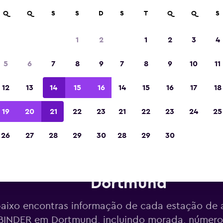
Q
Q
S
S
D
S
T
Q
Q
S
Eleita a melhor aplicação de viagens da Eur
de 2023
1
2
1
2
3
4
5
6
7
8
9
7
8
9
10
11
12
13
14
15
16
14
15
16
17
18
19
20
21
22
23
21
22
23
24
25
26
27
28
29
30
28
29
30
tações de aluguer da BUCHBI
Dortmund
aixo encontras informação de cada estação de 
INDER em Dortmund, incluindo morada, número 