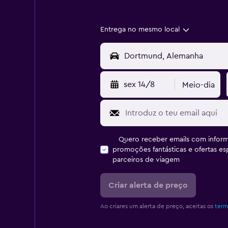
Entrega no mesmo local
sex 14/8
Meio-dia
Quero receber emails com inform
promoções fantásticas e ofertas e
parceiros de viagem
Criar alerta de preço
Ao criares um alerta de preço, aceitas os
term