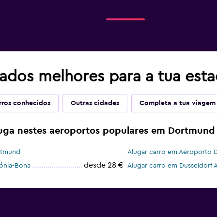
tados melhores para a tua es
rros conhecidos
Outras cidades
Completa a tua viagem
luga nestes aeroportos populares em Dortmund
rtmund
Alugar carro em Aeroporto Du
desde 28 €
ónia-Bona
Alugar carro em Dusseldorf