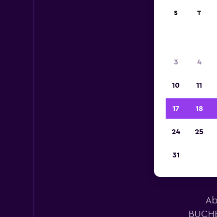
S
T
3
4
10
11
17
18
24
25
31
Es
Ab
BUCHB