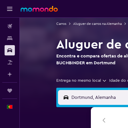
Carros
Aluguer de carros na Alemanha
Voos
Alojamentos
Aluguer de
Carros
Encontra e compara ofertas de al
Pacotes
BUCHBINDER em Dortmund
Faz planos com IA
Entrega no mesmo local
Idade do 
Trips
Português