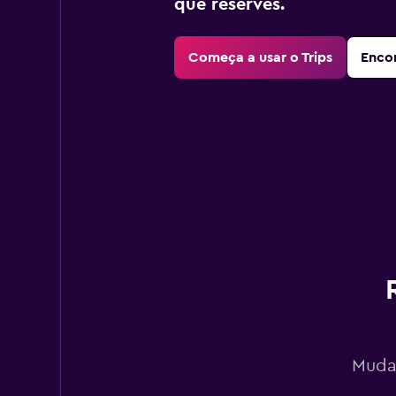
que reserves.
Começa a usar o Trips
Encon
Mudan