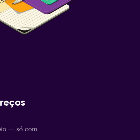
reços
eio — só com