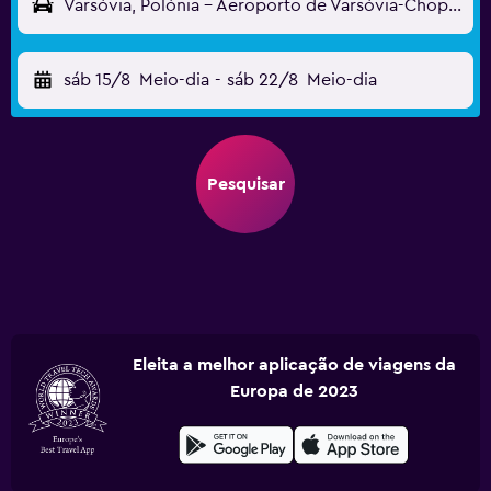
Varsóvia, Polónia - Aeroporto de Varsóvia-Chopin (WAW)
sáb 15/8
Meio-dia
-
sáb 22/8
Meio-dia
Pesquisar
Eleita a melhor aplicação de viagens da
Europa de 2023