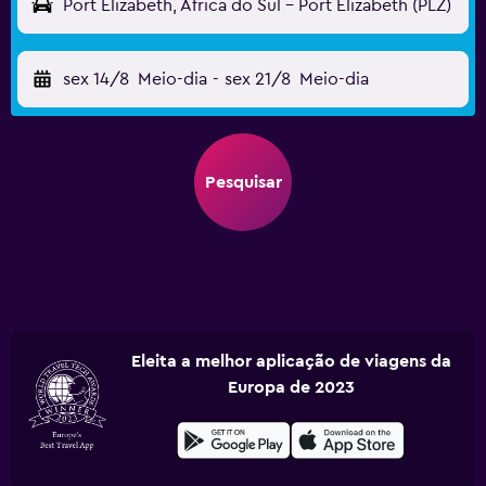
Port Elizabeth, África do Sul - Port Elizabeth (PLZ)
sex 14/8
Meio-dia
-
sex 21/8
Meio-dia
Pesquisar
Eleita a melhor aplicação de viagens da
Europa de 2023