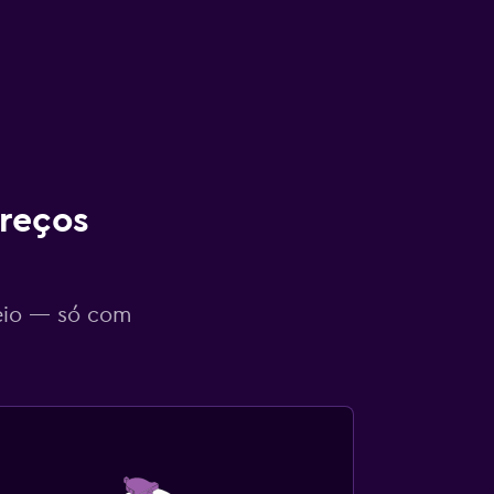
reços
eio — só com