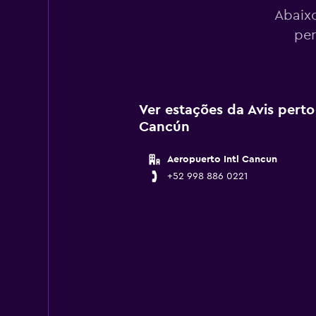
Abaixo
per
Ver estações da Avis pert
Cancún
Aeropuerto Intl Cancun
+52 998 886 0221