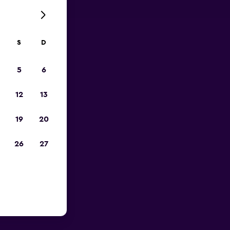
S
D
opa
5
6
12
13
19
20
26
27
to do