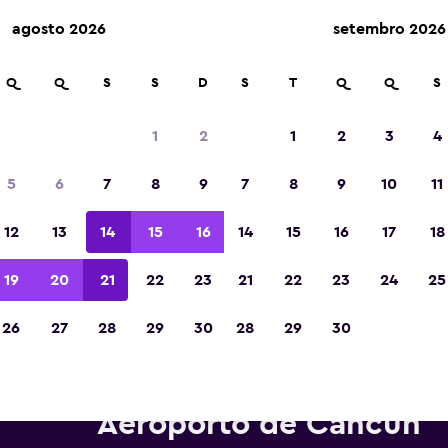
agosto 2026
setembro 2026
Q
Q
S
S
D
S
T
Q
Q
S
Eleita a melhor aplicação de viagens da Eur
de 2023
1
2
1
2
3
4
5
6
7
8
9
7
8
9
10
11
12
13
14
15
16
14
15
16
17
18
19
20
21
22
23
21
22
23
24
25
26
27
28
29
30
28
29
30
Carros para alugar da Avis per
Aeroporto de Cancún