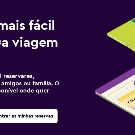
ais fácil
tua viagem
 reservares,
 amigos ou família. O
sponível onde quer
trar as minhas reservas