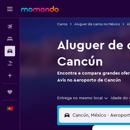
Carros
Aluguer de carros no México
A
Voos
Alojamentos
Aluguer de 
Carros
Cancún
Pacotes
Encontra e compara grandes ofert
Faz planos com IA
Avis no Aeroporto de Cancún
Trips
Entrega no mesmo local
Idade do 
Português