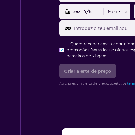
sex 14/8
Meio-dia
Quero receber emails com inform
promoções fantásticas e ofertas e
parceiros de viagem
Criar alerta de preço
Ao criares um alerta de preço, aceitas os
term