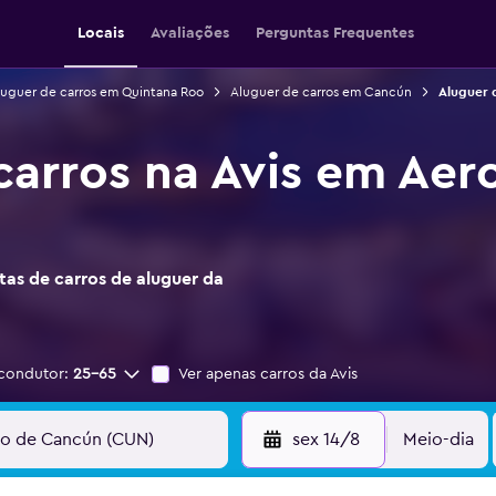
Locais
Avaliações
Perguntas Frequentes
luguer de carros em Quintana Roo
Aluguer de carros em Cancún
Aluguer 
carros na Avis em Aer
as de carros de aluguer da
condutor:
25-65
Ver apenas carros da Avis
sex 14/8
Meio-dia