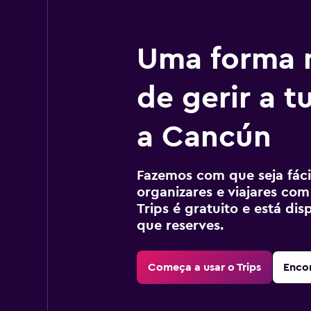
Uma forma m
de gerir a 
a Cancún
Fazemos com que seja fácil
organizares e viajares com
Trips é gratuito e está di
que reserves.
Começa a usar o Trips
Encon