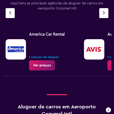
Aqui tens as principais agências de aluguer de carros em
Aeroporto Cozumel Intl
America Car Rental
Avi
1 estação de aluguer
1 es
Ver preços
V
Aluguer de carros em Aeroporto