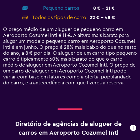
axis
chart
Pequeno carros
8 € - 21 €
displaying
categories.
Todos os tipos de carro
22 € - 48 €
Range:
14
O preço médio de um aluguer de pequeno carro em
categories.
Aeroporto Cozumel Intl é 11 €. A altura mais barata para
The
alugar um modelo pequeno carro em Aeroporto Cozumel
chart
Intl é em junho. O preço é 28% mais baixo do que no resto
has
do ano, a 8 € por dia. O aluguer de um carro tipo pequeno
1
carro é tipicamente 60% mais barato do que o carro
Y
médio de aluguer em Aeroporto Cozumel Intl. O preço de
axis
um carro de aluguer em Aeroporto Cozumel Intl pode
displaying
variar com base em fatores como a oferta, popularidade
values.
do carro, e a antecedência com que fizeres a reserva.
Range:
0
to
60.
Diretório de agências de aluguer de
carros em Aeroporto Cozumel Intl