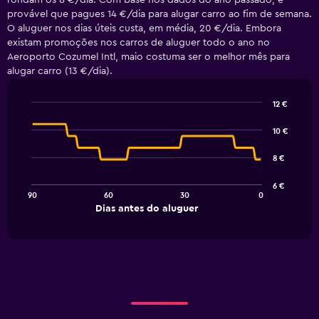
rondam os 8 €/dia. Com base nos dados do ano passado, é
provável que pagues 14 €/dia para alugar carro ao fim de semana.
O aluguer nos dias úteis custa, em média, 20 €/dia. Embora
existam promoções nos carros de aluguer todo o ano no
Aeroporto Cozumel Intl, maio costuma ser o melhor mês para
alugar carro (13 €/dia).
12 €
Line
Chart
graphic.
chart
10 €
with
91
8 €
data
points.
6 €
90
60
30
0
The
End
Dias antes do aluguer
chart
of
interactive
has
chart
1
X
axis
displaying
Dias
antes