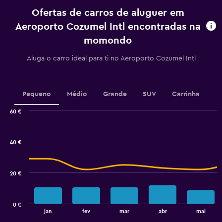
do
Ofertas de carros de aluguer em
aluguer.
Range:
Aeroporto Cozumel Intl encontradas na
91
momondo
categories.
The
Aluga o carro ideal para ti no Aeroporto Cozumel Intl
chart
has
1
Y
Pequeno
Médio
Grande
SUV
Carrinha
axis
displaying
60 €
values.
Combination
Chart
Range:
graphic.
chart
6
with
40 €
to
2
data
12.
series.
20 €
The
chart
has
0 €
1
End
jan
fev
mar
abr
mai
of
X
interactive