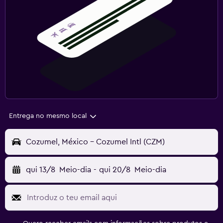
Entrega no mesmo local
Cozumel, México - Cozumel Intl (CZM)
qui 13/8
Meio-dia
-
qui 20/8
Meio-dia