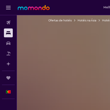
Mel
Ofertas de hotéis
Hotéis na Ásia
Hotéi
Voos
Alojamentos
Carros
Pacotes
Faz planos com IA
Trips
Português