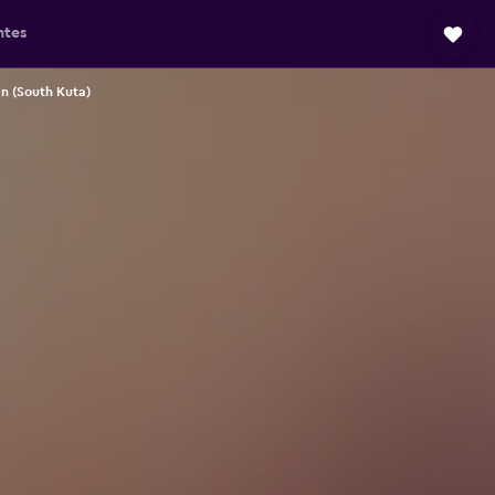
ntes
n (South Kuta)