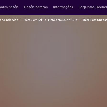
hores hotéis
Hotéis baratos
Informações
Perguntas Freque
s na Indonésia
Hotéis em Bali
Hotéis em South Kuta
Hotéis em Ungasa