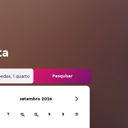
ta
Pesquisar
edes, 1 quarto
setembro 2026
T
Q
Q
S
S
D