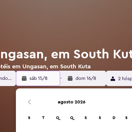
ngasan, em South Ku
otéis em Ungasan, em South Kuta
sáb 15/8
-
dom 16/8
2 hósp
agosto 2026
S
T
Q
Q
S
S
D
S