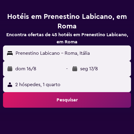
Hotéis em Prenestino Labicano, em
Roma
Encontra ofertas de 45 hotéis em Prenestino Labicano,
em Roma
Prenestino Labicano - Roma, Itália
dom 16/8
-
seg 17/8
2 hóspedes, 1 quarto
Pesquisar