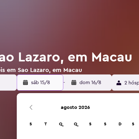
ao Lazaro, em Macau
éis em Sao Lazaro, em Macau
sáb 15/8
-
dom 16/8
2 hósp
agosto 2026
S
T
Q
Q
S
S
D
S