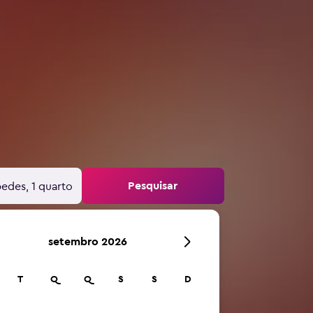
Pesquisar
edes, 1 quarto
setembro 2026
T
Q
Q
S
S
D