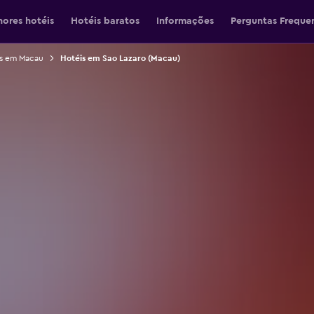
hores hotéis
Hotéis baratos
Informações
Perguntas Freque
s em Macau
Hotéis em Sao Lazaro (Macau)