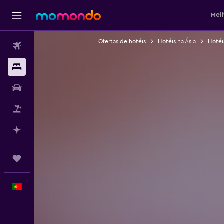
Mel
Ofertas de hotéis
Hotéis na Ásia
Hotéi
Voos
Alojamentos
Carros
Pacotes
Faz planos com IA
Trips
Português