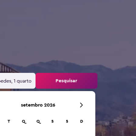
Pesquisar
edes, 1 quarto
setembro 2026
T
Q
Q
S
S
D