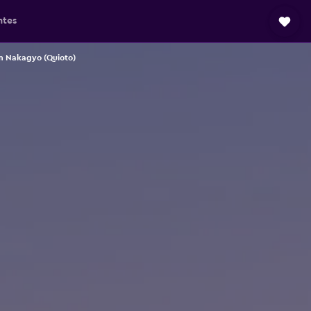
ntes
m Nakagyo (Quioto)