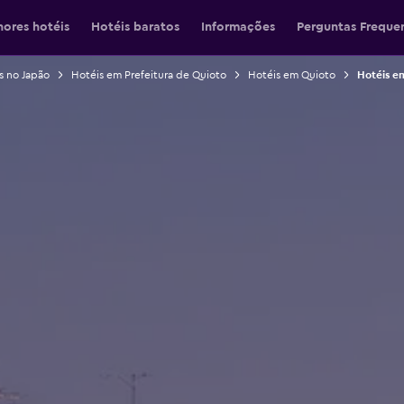
hores hotéis
Hotéis baratos
Informações
Perguntas Freque
s no Japão
Hotéis em Prefeitura de Quioto
Hotéis em Quioto
Hotéis e