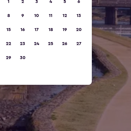
1
2
3
4
5
6
8
9
10
11
12
13
15
16
17
18
19
20
22
23
24
25
26
27
29
30