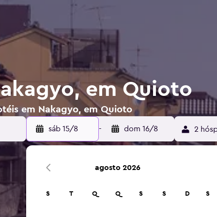
Nakagyo, em Quioto
hotéis em Nakagyo, em Quioto
sáb 15/8
-
dom 16/8
2 hósp
agosto 2026
S
T
Q
Q
S
S
D
S