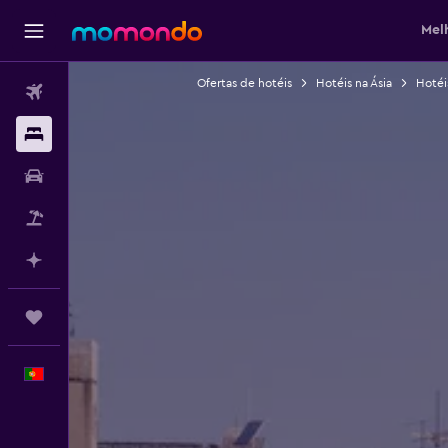
Mel
Ofertas de hotéis
Hotéis na Ásia
Hotéi
Voos
Alojamentos
Carros
Pacotes
Faz planos com IA
Trips
Português