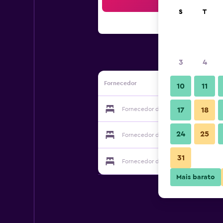
Pesqu
S
T
3
4
Fornecedor
10
11
Fornecedor do White Pearl Suites
17
18
24
25
Fornecedor do White Pearl Suites
31
Fornecedor do White Pearl Suites
Mais barato