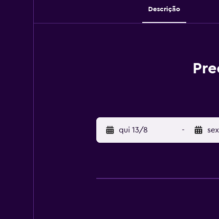
Descrição
Pre
qui 13/8
-
sex