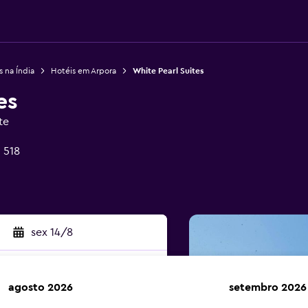
s na Índia
Hotéis em Arpora
White Pearl Suites
es
te
 518
sex 14/8
agosto 2026
setembro 2026