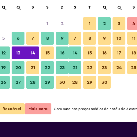
isar
Q
Q
S
S
D
S
T
Q
Q
S
1
2
1
2
3
4
5
6
7
8
9
7
8
9
10
11
Piscina
12
13
14
15
16
14
15
16
17
18
Ver preços
19
20
21
22
23
21
22
23
24
25
26
27
28
29
30
28
29
30
Ver preços
Fotos
Ver preços
Razoável
Mais caro
Com base nos preços médios de hotéis de 3 estre