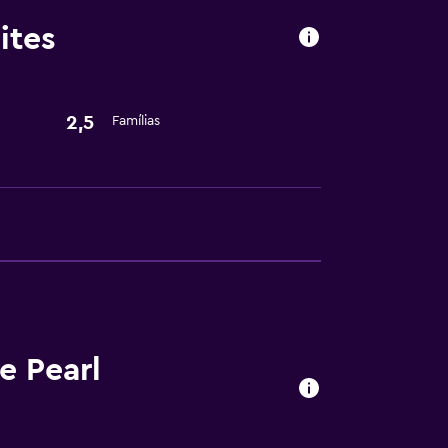
ites
iência
2,5
Famílias
ou acompanhamento de crianças
e Pearl