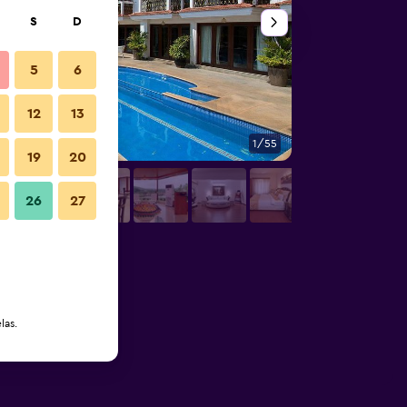
S
D
5
6
12
13
1/55
Outra
19
20
26
27
las.