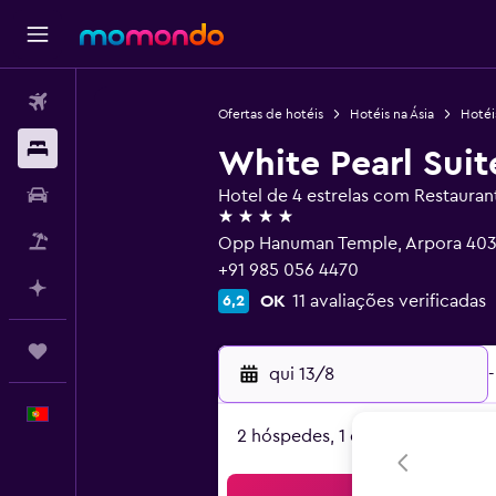
Voos
Ofertas de hotéis
Hotéis na Ásia
Hotéi
Alojamentos
White Pearl Suit
Carros
Hotel de 4 estrelas com Restauran
4 estrelas
Pacotes
Opp Hanuman Temple, Arpora 403
+91 985 056 4470
Faz planos com IA
OK
11 avaliações verificadas
6,2
Trips
qui 13/8
-
Português
2 hóspedes, 1 quarto