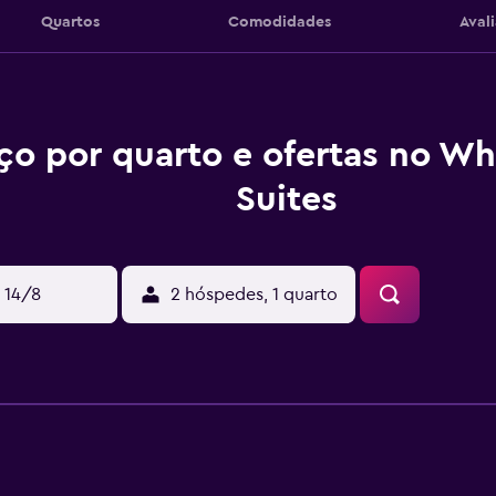
Quartos
Comodidades
Aval
ço por quarto e ofertas no Wh
Suites
 14/8
2 hóspedes, 1 quarto