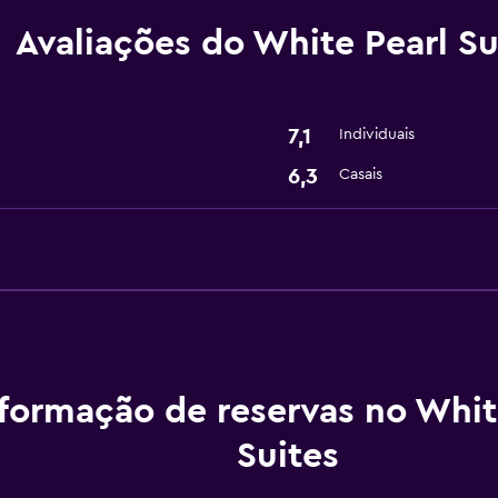
Avaliações do White Pearl Su
Acessibilidade e conven
Área para fumadores
7,1
Individuais
6,3
Casais
Geral
Armazém disponível
Adequado a famílias
Serviço de babysitter 
formação de reservas no Whit
Suites