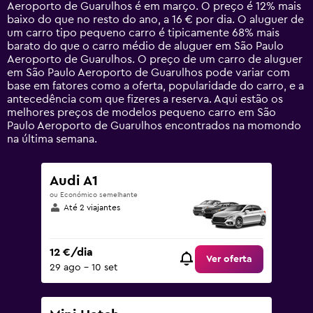
chart
Aeroporto de Guarulhos é em março. O preço é 12% mais
has
baixo do que no resto do ano, a 16 € por dia. O aluguer de
1
um carro tipo pequeno carro é tipicamente 68% mais
Y
barato do que o carro médio de aluguer em São Paulo
axis
Aeroporto de Guarulhos. O preço de um carro de aluguer
displaying
em São Paulo Aeroporto de Guarulhos pode variar com
values.
base em fatores como a oferta, popularidade do carro, e a
Range:
antecedência com que fizeres a reserva. Aqui estão os
0
melhores preços de modelos pequeno carro em São
to
Paulo Aeroporto de Guarulhos encontrados na momondo
120.
na última semana.
Audi A1
ou Económico semelhante
Até 2 viajantes
12 €/dia
Ver oferta
29 ago – 10 set