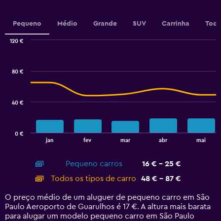
1
Y
Pequeno
Médio
Grande
SUV
Carrinha
Todo
axis
displaying
120 €
values.
Combination
Chart
Range:
graphic.
chart
12
with
80 €
to
2
data
15.
series.
40 €
The
chart
has
0 €
1
End
jan
fev
mar
abr
mai
of
X
interactive
axis
chart
Pequeno carros
16 € - 25 €
displaying
categories.
Todos os tipos de carro
48 € - 87 €
Range:
14
O preço médio de um aluguer de pequeno carro em São
categories.
Paulo Aeroporto de Guarulhos é 17 €. A altura mais barata
The
para alugar um modelo pequeno carro em São Paulo