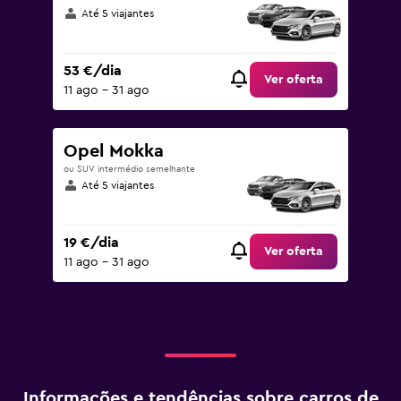
Até 5 viajantes
53 €/dia
Ver oferta
11 ago – 31 ago
Opel Mokka
ou SUV intermédio semelhante
Até 5 viajantes
19 €/dia
Ver oferta
11 ago – 31 ago
Informações e tendências sobre carros de