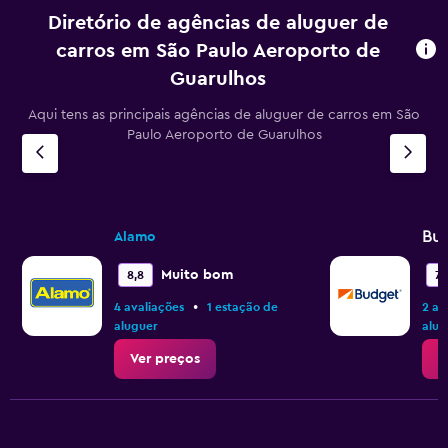
Diretório de agências de aluguer de
carros em São Paulo Aeroporto de
Guarulhos
Aqui tens as principais agências de aluguer de carros em São
Paulo Aeroporto de Guarulhos
Bu
Alamo
Muito bom
8,8
7,1
•
4 avaliações
1 estação de
2 av
aluguer
alug
Ver preços
V