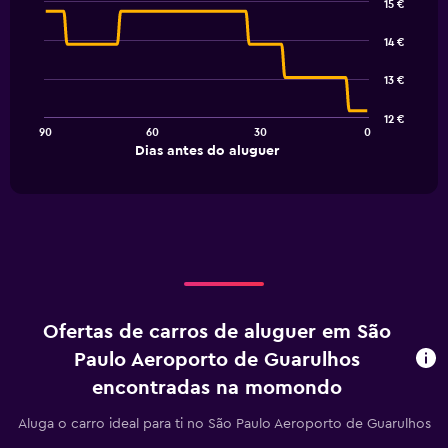
15 €
Line
Chart
graphic.
chart
14 €
with
91
13 €
data
points.
12 €
90
60
30
0
The
End
Dias antes do aluguer
chart
of
interactive
has
chart
1
X
axis
displaying
Dias
antes
do
Ofertas de carros de aluguer em São
aluguer.
Range:
Paulo Aeroporto de Guarulhos
91
encontradas na momondo
categories.
The
Aluga o carro ideal para ti no São Paulo Aeroporto de Guarulhos
chart
has