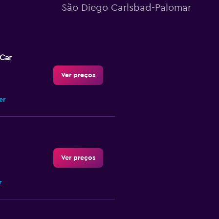
São Diego Carlsbad-Palomar
-Car
Ver preços
er
Ver preços
r