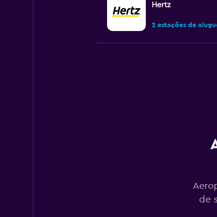
Hertz
2 estações de alugu
Avis
OK
5,2
5 avaliações
2 estações de alugu
Easirent
1 estação de alugue
Aerop
de 
EZ Van