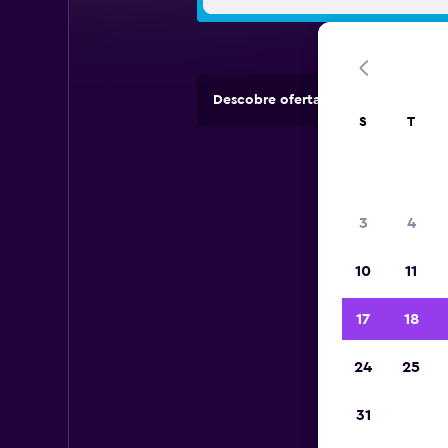
Descobre ofertas de rent-a-cars e
S
T
3
4
10
11
17
18
24
25
31