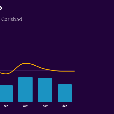
o
o Carlsbad-
set
out
nov
dez