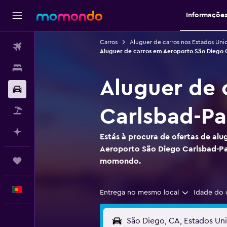
Informaçõe
Carros
Aluguer de carros nos Estados Uni
Voos
Aluguer de carros em Aeroporto São Diego
Alojamentos
Aluguer de 
Carros
Carlsbad-P
Pacotes
Faz planos com IA
Estás à procura de ofertas de alu
Aeroporto São Diego Carlsbad-Pa
Trips
momondo.
Português
Entrega no mesmo local
Idade do 