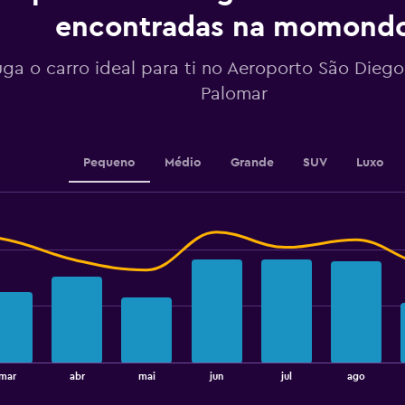
Y
encontradas na momond
axis
displaying
values.
uga o carro ideal para ti no Aeroporto São Dieg
Range:
Palomar
34
to
40.
Pequeno
Médio
Grande
SUV
Luxo
mar
abr
mai
jun
jul
ago