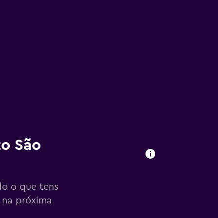
to São
o o que tens
s na próxima