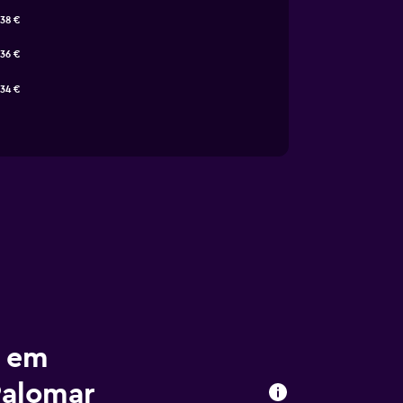
38 €
36 €
34 €
r em
Palomar