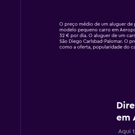
chart
displaying
categories.
Range:
14
O preço médio de um aluguer de p
categories.
modelo pequeno carro em Aeropor
The
32 € por dia. O aluguer de um ca
chart
São Diego Carlsbad-Palomar. O pr
has
como a oferta, popularidade do ca
1
Y
axis
displaying
values.
Range:
0
to
90.
Dire
em 
Aqui 