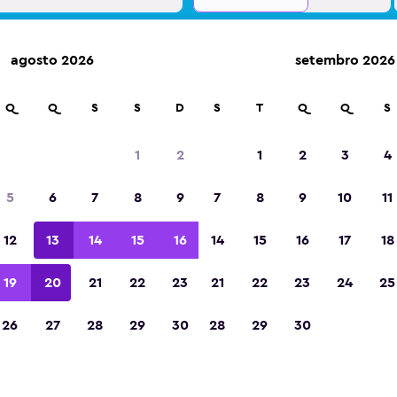
agosto 2026
setembro 2026
m mais de 70.000 locais com a momondo.
Q
Q
S
S
D
S
T
Q
Q
S
1
2
1
2
3
4
Eleita a melhor aplicação de viagens da Eur
5
6
7
8
9
7
8
9
10
11
de 2023
12
13
14
15
16
14
15
16
17
18
19
20
21
22
23
21
22
23
24
25
26
27
28
29
30
28
29
30