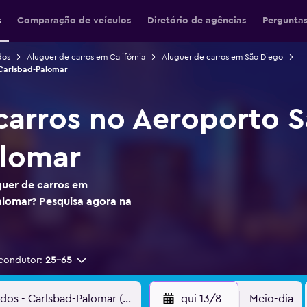
s
Comparação de veículos
Diretório de agências
Perguntas
dos
Aluguer de carros em Califórnia
Aluguer de carros em São Diego
 Carlsbad-Palomar
carros no Aeroporto 
alomar
guer de carros em
lomar? Pesquisa agora na
condutor:
25-65
qui 13/8
Meio-dia