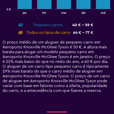
chart
has
0 €
1
End
jan
fev
mar
abr
mai
of
X
interactive
axis
chart
Pequeno carros
40 € - 59 €
displaying
categories.
Todos os tipos de carro
64 € - 77 €
Range:
14
O preço médio de um aluguer de pequeno carro em
categories.
Aeroporto Knoxville McGhee Tyson é 50 €. A altura mais
The
barata para alugar um modelo pequeno carro em
chart
Aeroporto Knoxville McGhee Tyson é em janeiro. O preço
has
é 22% mais baixo do que no resto do ano, a 40 € por dia.
1
O aluguer de um carro tipo pequeno carro é tipicamente
Y
29% mais barato do que o carro médio de aluguer em
axis
Aeroporto Knoxville McGhee Tyson. O preço de um carro
displaying
de aluguer em Aeroporto Knoxville McGhee Tyson pode
values.
variar com base em fatores como a oferta, popularidade
Range:
do carro, e a antecedência com que fizeres a reserva.
0
to
90.