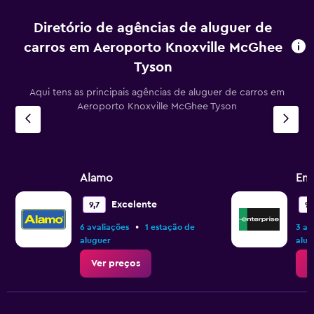
Diretório de agências de aluguer de
carros em Aeroporto Knoxville McGhee
Tyson
Aqui tens as principais agências de aluguer de carros em
Aeroporto Knoxville McGhee Tyson
Alamo
Ent
Excelente
9,7
9,
•
6 avaliações
1 estação de
3 av
aluguer
alug
Ver preços
V