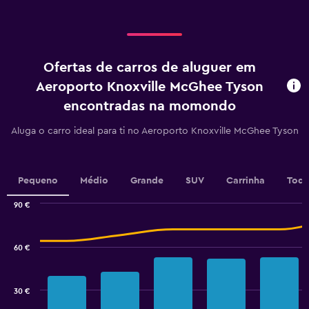
axis
displaying
Dias
antes
do
Ofertas de carros de aluguer em
aluguer.
Range:
Aeroporto Knoxville McGhee Tyson
91
encontradas na momondo
categories.
The
Aluga o carro ideal para ti no Aeroporto Knoxville McGhee Tyson
chart
has
1
Y
Pequeno
Médio
Grande
SUV
Carrinha
Todo
axis
displaying
90 €
values.
Combination
Chart
Range:
graphic.
chart
16
with
60 €
to
2
data
64.
series.
30 €
The