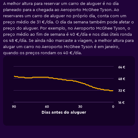
A melhor altura para reservar um carro de aluguer é no dia
planeado para a chegada ao Aeroporto McGhee Tyson. Ao
reservares um carro de aluguer no próprio dia, conta com um
preço médio de 31 €/dia. O dia da semana também pode afetar o
preço do aluguer. Por exemplo, no Aeroporto McGhee Tyson, o
preço médio ao fim de semana é 40 €/dia e nos dias úteis ronda
os 48 €/dia. Se ainda não marcaste a viagem, a melhor altura para
alugar um carro no Aeroporto McGhee Tyson é em janeiro,
quando os preços rondam os 40 €/dia.
64 €
Line
Chart
graphic.
chart
48 €
with
91
32 €
data
points.
16 €
90
60
30
0
The
End
Dias antes do aluguer
chart
of
interactive
has
chart
1
X