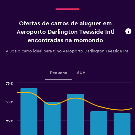
displaying
Dias
antes
do
Ofertas de carros de aluguer em
aluguer.
Range:
Aeroporto Darlington Teesside Intl
91
encontradas na momondo
categories.
The
Aluga o carro ideal para ti no Aeroporto Darlington Teesside Intl
chart
has
1
Y
Pequeno
SUV
axis
displaying
75 €
values.
Combination
Chart
Range:
graphic.
chart
12
with
50 €
to
2
data
48.
series.
25 €
The
chart