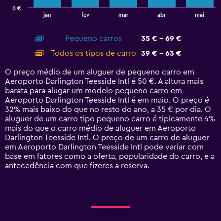
has
0 €
1
End
jan
fev
mar
abr
mai
of
X
interactive
axis
chart
Pequeno carros
35 € - 69 €
displaying
categories.
Todos os tipos de carro
39 € - 63 €
Range:
14
O preço médio de um aluguer de pequeno carro em
categories.
Aeroporto Darlington Teesside Intl é 50 €. A altura mais
The
barata para alugar um modelo pequeno carro em
chart
Aeroporto Darlington Teesside Intl é em maio. O preço é
has
32% mais baixo do que no resto do ano, a 35 € por dia. O
1
aluguer de um carro tipo pequeno carro é tipicamente 4%
Y
mais do que o carro médio de aluguer em Aeroporto
axis
Darlington Teesside Intl. O preço de um carro de aluguer
displaying
em Aeroporto Darlington Teesside Intl pode variar com
values.
base em fatores como a oferta, popularidade do carro, e a
Range:
antecedência com que fizeres a reserva.
0
to
75.