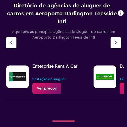
Diretório de agências de aluguer de
carros em Aeroporto Darlington Teesside
Intl
Aqui tens as principais agências de aluguer de carros em
Aeroporto Darlington Teesside Intl
Enterprise Rent-A-Car
Eur
1 estação de aluguer
1 es
Ver preços
V