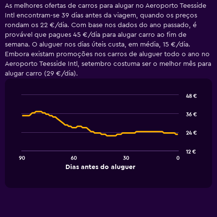
As melhores ofertas de carros para alugar no Aeroporto Teesside
Intl encontram-se 39 dias antes da viagem, quando os preços
rondam os 22 €/dia. Com base nos dados do ano passado, é
provável que pagues 45 €/dia para alugar carro ao fim de
semana. O aluguer nos dias úteis custa, em média, 15 €/dia.
Embora existam promoções nos carros de aluguer todo o ano no
Aeroporto Teesside Intl, setembro costuma ser o melhor mês para
alugar carro (29 €/dia).
48 €
Line
Chart
graphic.
chart
36 €
with
91
24 €
data
points.
12 €
90
60
30
0
The
End
Dias antes do aluguer
chart
of
interactive
has
chart
1
X
axis