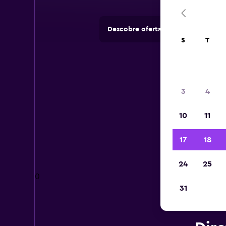
Descobre ofertas de rent-a-cars e
S
T
3
4
10
11
17
18
24
25
0
31