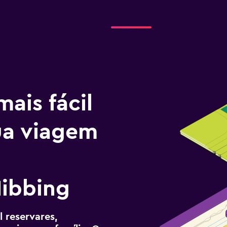
ais fácil
tua viagem
ibbing
 reservares,