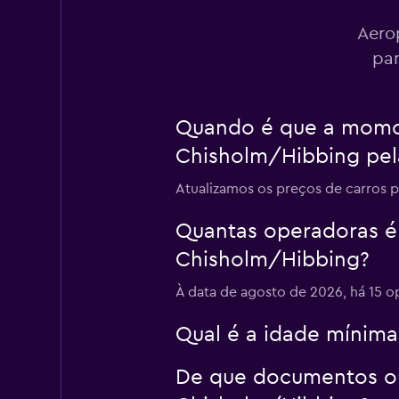
2 estações de alugu
Aero
par
Sunnycars
Quando é que a momon
2 estações de alugu
Chisholm/Hibbing pela
Atualizamos os preços de carros 
Quantas operadoras é
Chisholm/Hibbing?
À data de agosto de 2026, há 15 
Qual é a idade mínim
De que documentos ou 