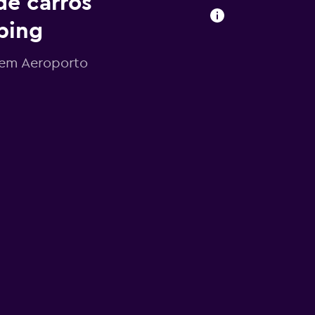
de carros
bing
s em Aeroporto