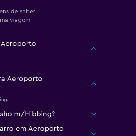
ens de saber
xima viagem
 Aeroporto
ra Aeroporto
ing.
isholm/Hibbing?
carro em Aeroporto