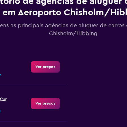
tório de agências de aluguer 
em Aeroporto Chisholm/Hib
tens as principais agências de aluguer de carro
Chisholm/Hibbing
Ver preços
r
-Car
Ver preços
r