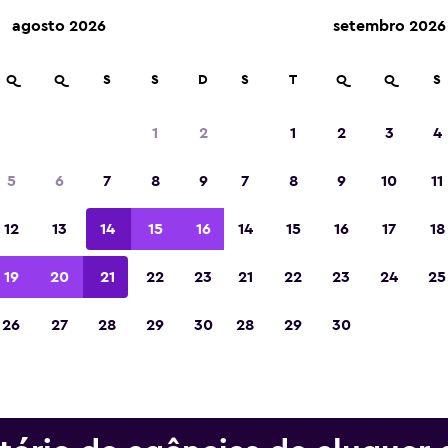
agosto 2026
setembro 2026
m mais de 70.000 locais com a momondo.
Q
Q
S
S
D
S
T
Q
Q
S
1
2
1
2
3
4
Eleita a melhor aplicação de viagens da Eur
5
6
7
8
9
7
8
9
10
11
de 2023
12
13
14
15
16
14
15
16
17
18
19
20
21
22
23
21
22
23
24
25
26
27
28
29
30
28
29
30