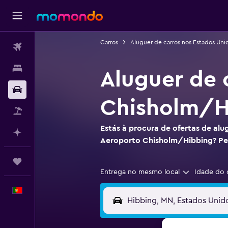
Carros
Aluguer de carros nos Estados Uni
Voos
Alojamentos
Aluguer de 
Carros
Chisholm/H
Pacotes
Estás à procura de ofertas de alu
Faz planos com IA
Aeroporto Chisholm/Hibbing? Pe
Trips
Entrega no mesmo local
Idade do 
Português