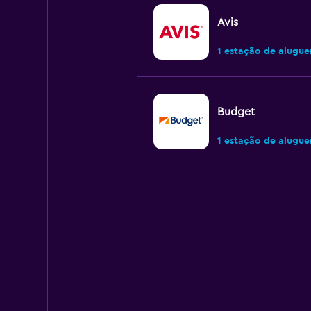
Avis
1 estação de alugue
Budget
1 estação de alugue
Easirent
2 estações de alugu
Acar Auto Rental