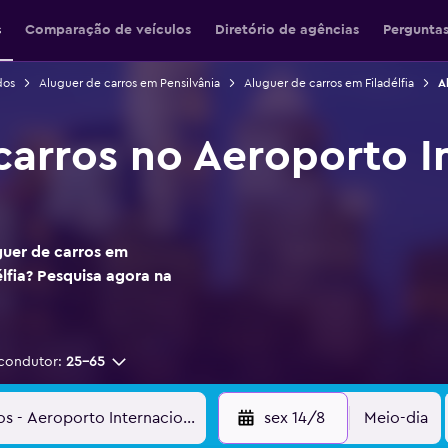
s
Comparação de veículos
Diretório de agências
Perguntas
dos
Aluguer de carros em Pensilvânia
Aluguer de carros em Filadélfia
A
carros no Aeroporto I
guer de carros em
lfia? Pesquisa agora na
condutor:
25-65
sex 14/8
Meio-dia