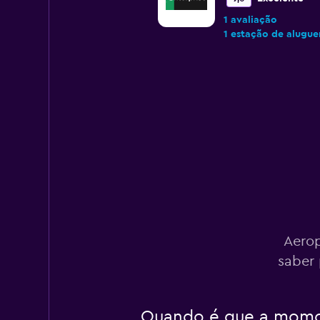
1 avaliação
1 estação de alugue
Alamo
Muito bom
8,1
11 avaliações
1 estação de alugue
Hertz
Aerop
Aceitável
6,6
saber 
27 avaliações
1 estação de alugue
Quando é que a momon