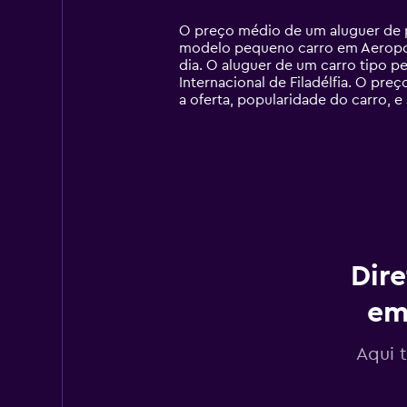
Range:
14
O preço médio de um aluguer de pe
categories.
modelo pequeno carro em Aeroporto
The
dia. O aluguer de um carro tipo 
chart
Internacional de Filadélfia. O pr
has
a oferta, popularidade do carro, e
1
Y
axis
displaying
values.
Range:
0
to
90.
Dire
em
Aqui 