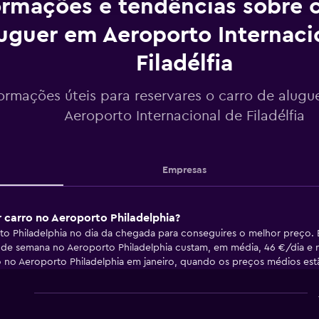
ormações e tendências sobre c
uguer em Aeroporto Internaci
Filadélfia
formações úteis para reservares o carro de alugu
Aeroporto Internacional de Filadélfia
Empresas
r carro no Aeroporto Philadelphia?
o Philadelphia no dia da chegada para conseguires o melhor preço. E
 de semana no Aeroporto Philadelphia custam, em média, 46 €/dia e n
ro no Aeroporto Philadelphia em janeiro, quando os preços médios estã
Line
Chart
graphic.