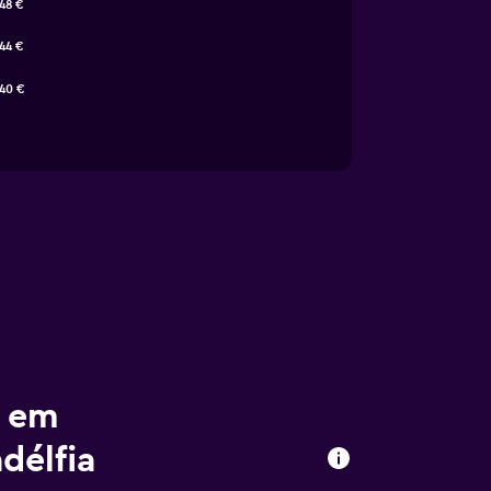
48 €
44 €
40 €
r em
délfia