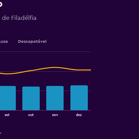
o
 de Filadélfia
Luxo
Descapotável
set
out
nov
dez