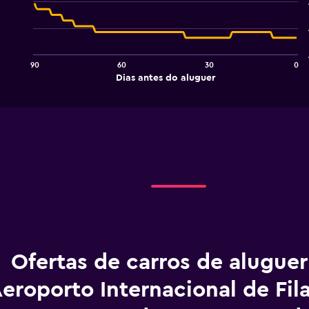
chart
with
91
data
points.
90
60
30
0
The
End
Dias antes do aluguer
chart
of
interactive
has
chart
1
X
axis
displaying
Dias
antes
do
aluguer.
Range:
91
categories.
The
Ofertas de carros de alugue
chart
has
eroporto Internacional de Fila
1
Y