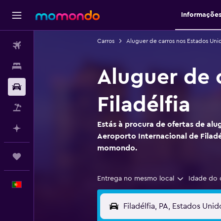
Informaçõe
Carros
Aluguer de carros nos Estados Uni
Voos
Alojamentos
Aluguer de 
Carros
Filadélfia
Pacotes
Estás à procura de ofertas de alu
Faz planos com IA
Aeroporto Internacional de Filadé
momondo.
Trips
Entrega no mesmo local
Idade do 
Português