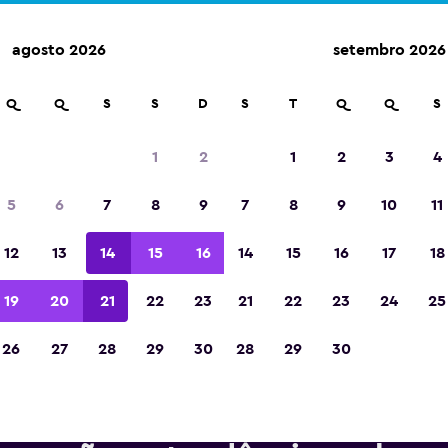
agosto 2026
setembro 2026
m mais de 70.000 locais com a momondo.
Q
Q
S
S
D
S
T
Q
Q
S
1
2
1
2
3
4
Eleita a melhor aplicação de viagens da Eur
5
6
7
8
9
7
8
9
10
11
de 2023
12
13
14
15
16
14
15
16
17
18
19
20
21
22
23
21
22
23
24
25
26
27
28
29
30
28
29
30