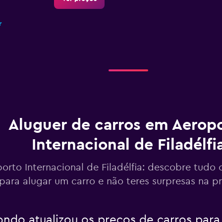
r
Ver preços
r
Aluguer de carros em Aerop
Internacional de Filadélfi
orto Internacional de Filadélfia: descobre tudo 
Ver preços
para alugar um carro e não teres surpresas na 
r
do atualizou os preços de carros para 