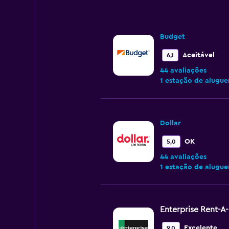
Budget
Aceitável
6,1
44 avaliações
1 estação de alugue
Dollar
OK
5,0
44 avaliações
1 estação de alugue
Enterprise Rent-A
Excelente
9,0