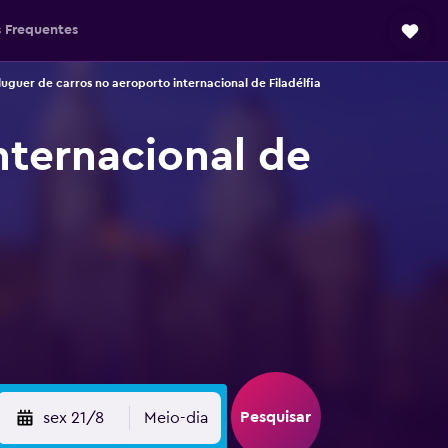
 Frequentes
luguer de carros no aeroporto internacional de Filadélfia
nternacional de
Pesquisar
sex 21/8
Meio-dia