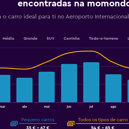
encontradas na momond
axis
displaying
values.
 o carro ideal para ti no Aeroporto Internacional
Range:
40
to
52.
Médio
Grande
SUV
Carrinha
Todo-o-terreno
mar
abr
mai
jun
jul
ago
Pequeno carros
Todos os tipos de carro
35 € - 67 €
54 € - 85 €