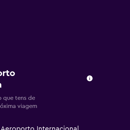
orto
a
o que tens de
próxima viagem
Aeroporto Internacional