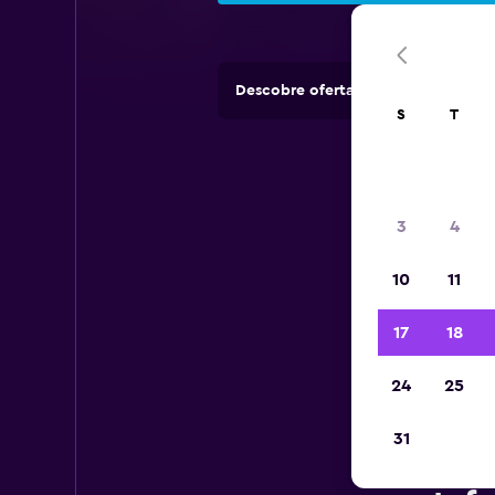
Descobre ofertas de rent-a-cars e
S
T
3
4
10
11
17
18
24
25
31