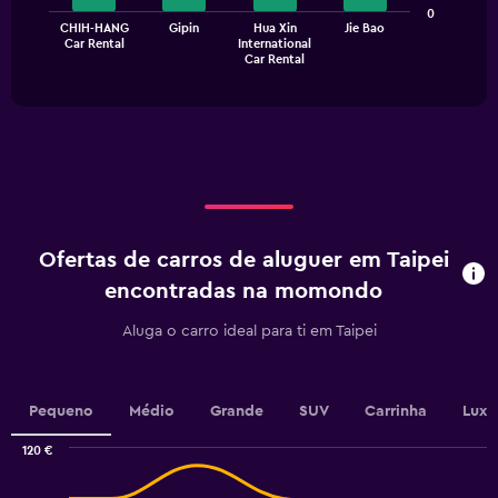
0
The
CHIH-HANG
Gipin
Hua Xin
Jie Bao
Car Rental
International
chart
End
Car Rental
of
has
interactive
1
chart
X
axis
displaying
categories.
Range:
4
categories.
Ofertas de carros de aluguer em Taipei
The
chart
encontradas na momondo
has
1
Aluga o carro ideal para ti em Taipei
Y
axis
displaying
values.
Pequeno
Médio
Grande
SUV
Carrinha
Luxo
Range:
0
120 €
Combination
to
Chart
graphic.
chart
45.