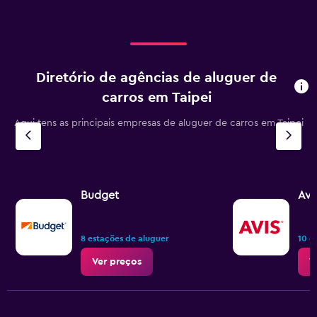
Range:
0
to
120.
Diretório de agências de aluguer de
carros em Taipei
Aqui tens as principais empresas de aluguer de carros em Taipei
Budget
Avi
8 estações de aluguer
10 e
Ver preços
V