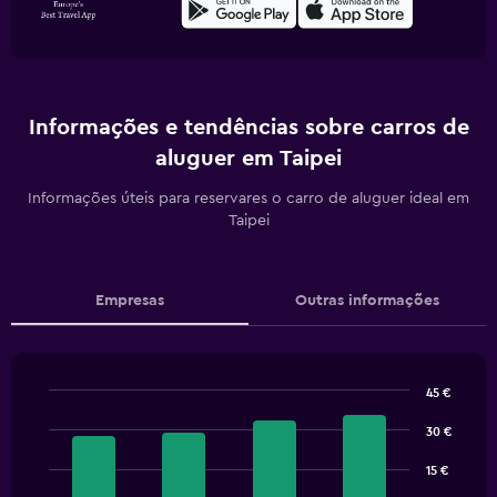
Informações e tendências sobre carros de
aluguer em Taipei
Informações úteis para reservares o carro de aluguer ideal em
Taipei
Empresas
Outras informações
45 €
Bar
Chart
graphic.
chart
30 €
with
4
15 €
bars.