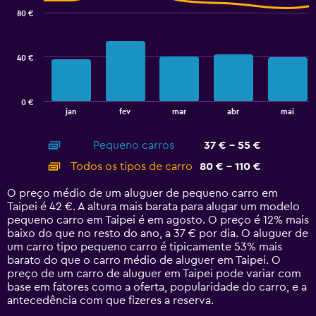
with
80 €
2
data
series.
40 €
The
chart
has
0 €
1
End
jan
fev
mar
abr
mai
of
X
interactive
axis
chart
Pequeno carros
37 € - 55 €
displaying
categories.
Todos os tipos de carro
80 € - 110 €
Range:
14
O preço médio de um aluguer de pequeno carro em
categories.
Taipei é 42 €. A altura mais barata para alugar um modelo
The
pequeno carro em Taipei é em agosto. O preço é 12% mais
chart
baixo do que no resto do ano, a 37 € por dia. O aluguer de
has
um carro tipo pequeno carro é tipicamente 53% mais
1
barato do que o carro médio de aluguer em Taipei. O
Y
preço de um carro de aluguer em Taipei pode variar com
axis
base em fatores como a oferta, popularidade do carro, e a
displaying
antecedência com que fizeres a reserva.
values.