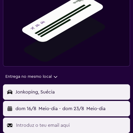
Entrega no mesmo local
Jonkoping, Suécia
dom 16/8
Meio-dia
-
dom 23/8
Meio-dia