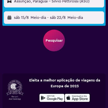
Assunção, Paraguai - Silvio Pettirossi (ASU)
sáb 15/8
Meio-dia
-
sáb 22/8
Meio-dia
Pesquisar
Eleita a melhor aplicação de viagens da
Europa de 2023