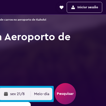
Iniciar sessão
de carros no aeroporto de Kahului
m Aeroporto de
Pesquisar
sex 21/8
Meio-dia