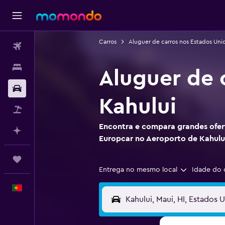
Carros
Aluguer de carros nos Estados Uni
Voos
Alojamentos
Aluguer de 
Carros
Kahului
Pacotes
Encontra e compara grandes ofert
Faz planos com IA
Europcar no Aeroporto de Kahulu
Trips
Entrega no mesmo local
Idade do 
Português