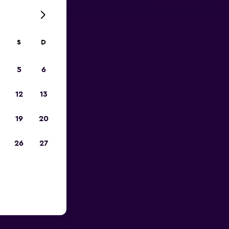
S
D
opa
5
6
12
13
19
20
26
27
perto do