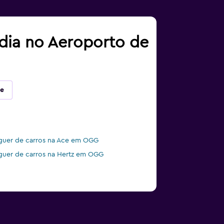
adia no Aeroporto de
te
guer de carros na Ace em OGG
guer de carros na Hertz em OGG