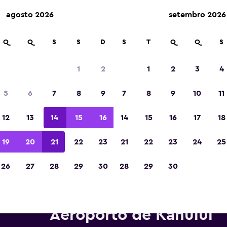
agosto 2026
setembro 2026
Q
Q
S
S
D
S
T
Q
Q
S
Eleita a melhor aplicação de viagens da Eur
de 2023
1
2
1
2
3
4
5
6
7
8
9
7
8
9
10
11
12
13
14
15
16
14
15
16
17
18
19
20
21
22
23
21
22
23
24
25
26
27
28
29
30
28
29
30
rros para alugar da Europcar 
Aeroporto de Kahului