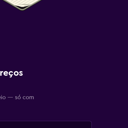
reços
eio — só com