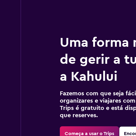
Uma forma m
de gerir a 
a Kahului
Fazemos com que seja fácil
organizares e viajares com
Trips é gratuito e está di
que reserves.
Começa a usar o Trips
Encon