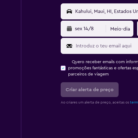
sex 14/8
Meio-dia
Quero receber emails com inform
promoções fantásticas e ofertas e
parceiros de viagem
Criar alerta de preço
Ao criares um alerta de preço, aceitas os
term