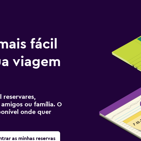
ais fácil
tua viagem
 reservares,
 amigos ou família. O
sponível onde quer
trar as minhas reservas