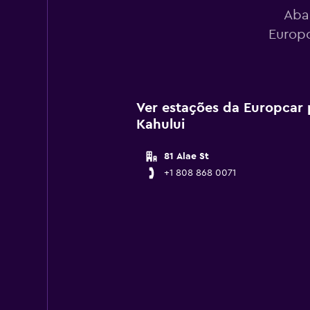
Aba
Europc
Ver estações da Europcar 
Kahului
81 Alae St
+1 808 868 0071