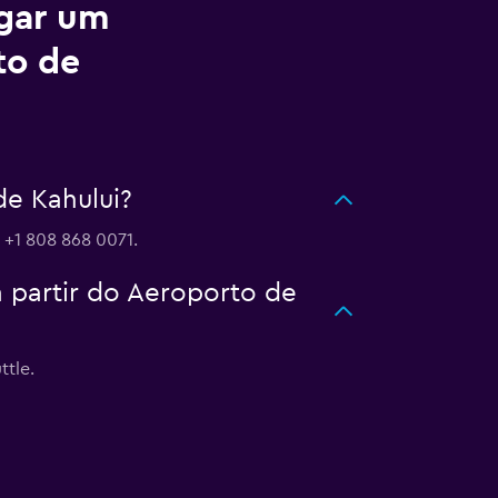
ugar um
to de
e Kahului?
 +1 808 868 0071.
a partir do Aeroporto de
ttle.