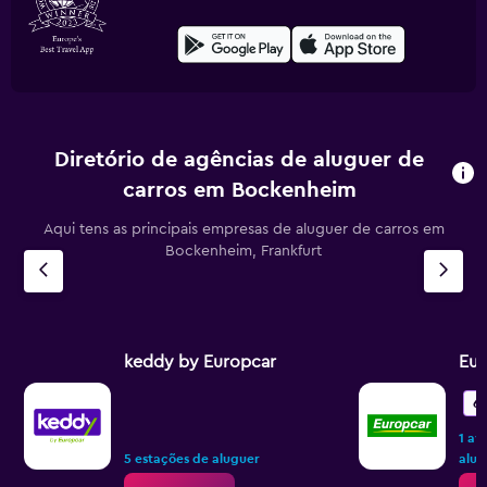
Diretório de agências de aluguer de
carros em Bockenheim
Aqui tens as principais empresas de aluguer de carros em
Bockenheim, Frankfurt
keddy by Europcar
Eur
6,
1 av
5 estações de aluguer
alug