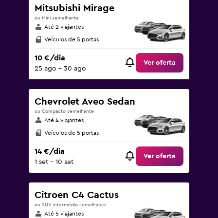
Mitsubishi Mirage
ou Mini semelhante
Até 2 viajantes
Veículos de 5 portas
10 €/dia
Ver oferta
25 ago – 30 ago
Chevrolet Aveo Sedan
ou Compacto semelhante
Até 4 viajantes
Veículos de 5 portas
14 €/dia
Ver oferta
1 set – 10 set
Citroen C4 Cactus
ou SUV intermédio semelhante
Até 5 viajantes