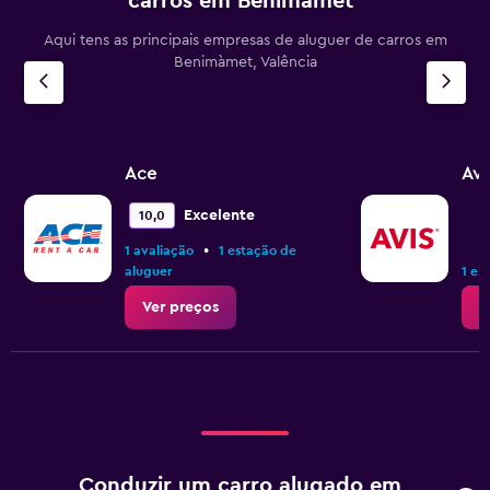
carros em Benimàmet
Aqui tens as principais empresas de aluguer de carros em
Benimàmet, Valência
Ace
Avi
Excelente
10,0
•
1 avaliação
1 estação de
aluguer
1 es
Ver preços
V
Conduzir um carro alugado em