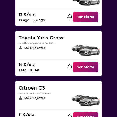
13 €/dia
Ver oferta
18 ago – 24 ago
Toyota Yaris Cross
ou SUV compacto semelhante
Até 4 viajantes
14 €/dia
Ver oferta
1 set – 10 set
Citroen C3
ou Económico semelhante
Até 2 viajantes
11 €/dia