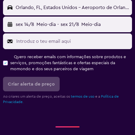
Orlando, FL, Estados Unidos - Aeroporto de Orlando Sanford (SFB)
sex 14/8
Meio-dia
-
sex 21/8
Meio-dia
Quero receber emails com informações sobre produtos e
serviços, promoções fantásticas e ofertas especiais da
momondo e dos seus parceiros de viagem
Criar alerta de preço
Ao criares um alerta de preço, aceitas os
termos de uso
e a
Política de
Privacidade.