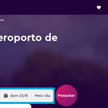
ven
eroporto de
Pesquisar
dom 23/8
Meio-dia