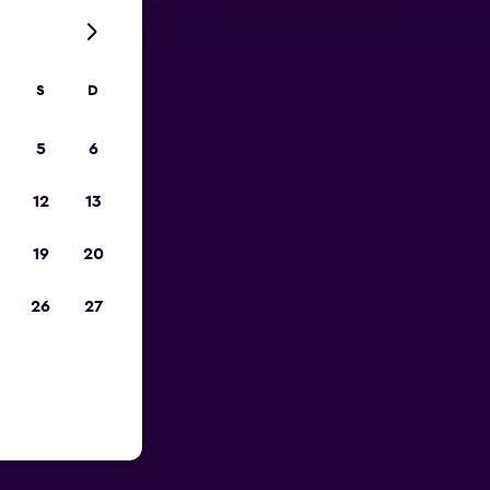
S
D
opa
5
6
12
13
19
20
26
27
rto do