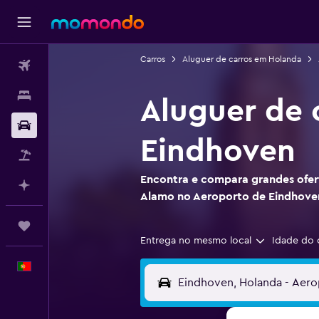
Carros
Aluguer de carros em Holanda
Voos
Alojamentos
Aluguer de 
Carros
Eindhoven
Pacotes
Encontra e compara grandes ofert
Faz planos com IA
Alamo no Aeroporto de Eindhove
Trips
Entrega no mesmo local
Idade do 
Português