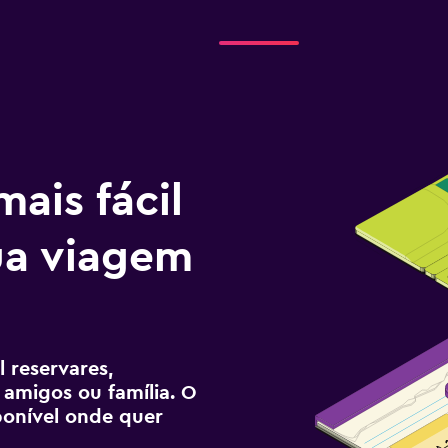
ais fácil
tua viagem
n
 reservares,
 amigos ou família. O
sponível onde quer