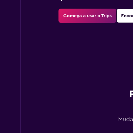
Começa a usar o Trips
Encon
Mudan