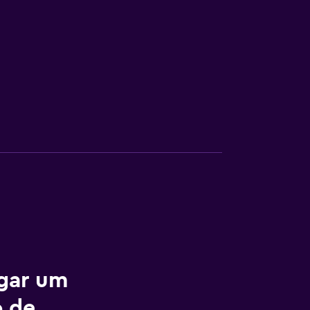
ugar um
o de