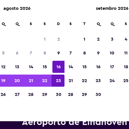
agosto 2026
setembro 2026
Q
Q
S
S
D
S
T
Q
Q
S
Eleita a melhor aplicação de viagens da Eur
de 2023
1
2
1
2
3
4
5
6
7
8
9
7
8
9
10
11
12
13
14
15
16
14
15
16
17
18
19
20
21
22
23
21
22
23
24
25
26
27
28
29
30
28
29
30
arros para alugar da Alamo pe
Aeroporto de Eindhoven