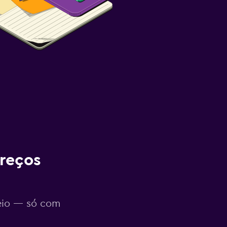
reços
eio — só com